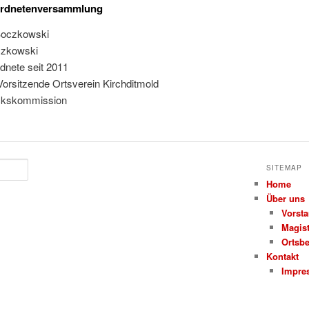
ordnetenversammlung
czkowski
dnete seit 2011
. Vorsitzende Ortsverein Kirchditmold
ckskommission
SITEMAP
Home
Über uns
Vorst
Magist
Ortsbe
Kontakt
Impre