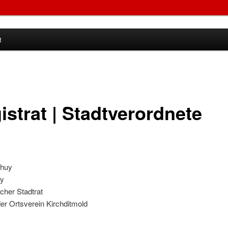
t
mold
istrat | Stadtverordnete
uy
cher Stadtrat
er Ortsverein Kirchditmold